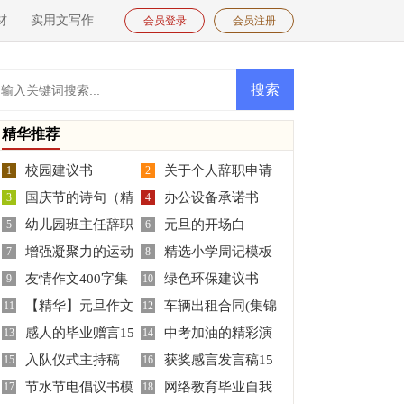
材
实用文写作
会员登录
会员注册
精华推荐
校园建议书
关于个人辞职申请
1
2
国庆节的诗句（精
办公设备承诺书
3
书模板集合10篇
4
幼儿园班主任辞职
元旦的开场白
选70句）
5
6
增强凝聚力的运动
精选小学周记模板
报告合集6篇
7
8
友情作文400字集
绿色环保建议书
会口号75条
9
集锦六篇
10
【精华】元旦作文
车辆出租合同(集锦
合八篇
11
12
感人的毕业赠言15
中考加油的精彩演
300字三篇
13
15篇)
14
入队仪式主持稿
获奖感言发言稿15
篇
15
讲稿范文（通用24篇）
16
节水节电倡议书模
网络教育毕业自我
17
篇
18