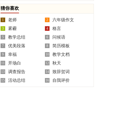
板汇总7篇
鉴定
猜你喜欢
老师
六年级作文
1
2
雾霾
格言
3
4
教学总结
问候语
5
6
优美段落
简历模板
7
8
幸福
教学文档
9
10
开场白
秋天
11
12
调查报告
致辞贺词
13
14
活动总结
自我评价
15
16