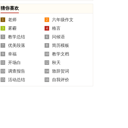
板汇总7篇
鉴定
猜你喜欢
老师
六年级作文
1
2
雾霾
格言
3
4
教学总结
问候语
5
6
优美段落
简历模板
7
8
幸福
教学文档
9
10
开场白
秋天
11
12
调查报告
致辞贺词
13
14
活动总结
自我评价
15
16