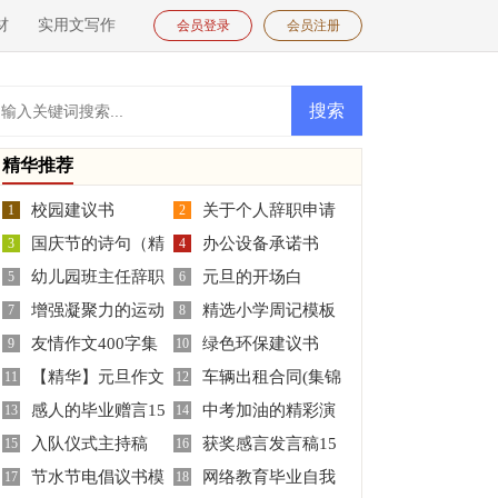
材
实用文写作
会员登录
会员注册
精华推荐
校园建议书
关于个人辞职申请
1
2
国庆节的诗句（精
办公设备承诺书
3
书模板集合10篇
4
幼儿园班主任辞职
元旦的开场白
选70句）
5
6
增强凝聚力的运动
精选小学周记模板
报告合集6篇
7
8
友情作文400字集
绿色环保建议书
会口号75条
9
集锦六篇
10
【精华】元旦作文
车辆出租合同(集锦
合八篇
11
12
感人的毕业赠言15
中考加油的精彩演
300字三篇
13
15篇)
14
入队仪式主持稿
获奖感言发言稿15
篇
15
讲稿范文（通用24篇）
16
节水节电倡议书模
网络教育毕业自我
17
篇
18