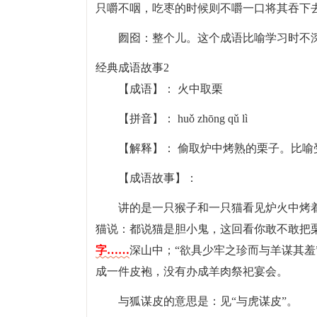
只嚼不咽，吃枣的时候则不嚼一口将其吞下
囫囵：整个儿。这个成语比喻学习时不
经典成语故事2
【成语】： 火中取栗
【拼音】： huǒ zhōng qǔ lì
【解释】： 偷取炉中烤熟的栗子。比
【成语故事】：
讲的是一只猴子和一只猫看见炉火中烤
猫说：都说猫是胆小鬼，这回看你敢不敢把
字……
深山中；“欲具少牢之珍而与羊谋其羞
成一件皮袍，没有办成羊肉祭祀宴会。
与狐谋皮的意思是：见“与虎谋皮”。