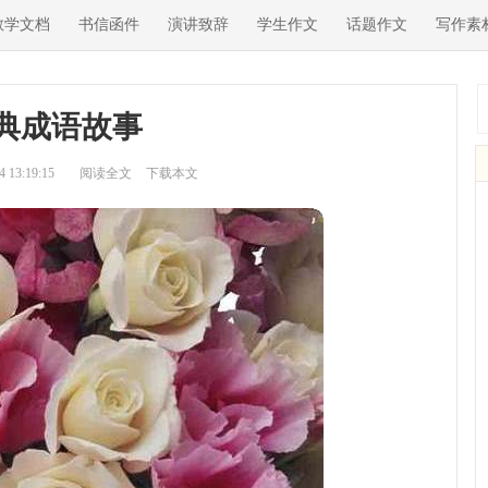
教学文档
书信函件
演讲致辞
学生作文
话题作文
写作素
典成语故事
13:19:15
阅读全文
下载本文