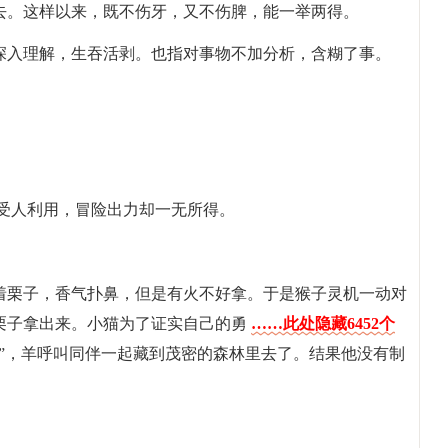
去。这样以来，既不伤牙，又不伤脾，能一举两得。
深入理解，生吞活剥。也指对事物不加分析，含糊了事。
喻受人利用，冒险出力却一无所得。
着栗子，香气扑鼻，但是有火不好拿。于是猴子灵机一动对
栗子拿出来。小猫为了证实自己的勇
……此处隐藏6452个
”，羊呼叫同伴一起藏到茂密的森林里去了。结果他没有制