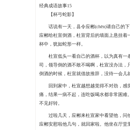
经典成语故事15
【杯弓蛇影】
话说有一天，县令应郴(chēn)请自己
应郴给杜宣倒酒，杜宣背后的墙面上悬挂着
杯中，犹如蛇形一样。
杜宣低头一看自己的酒杯，以为真有一
司，领导倒的酒不敢不喝啊，杜宣没办法，
倒酒的时候，杜宣就借故推辞，没待一会儿
回到家中，杜宣越想越觉得不对劲，感
痛，结果一病不起，连吃饭喝水都非常困难
不见好转。
过啦几天，应郴来杜宣家中看望他，问
应郴安慰啦他几句，就回家啦。他坐在厅堂