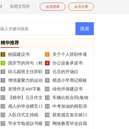
材
实用文写作
会员登录
会员注册
精华推荐
校园建议书
关于个人辞职申请
1
2
国庆节的诗句（精
办公设备承诺书
3
书模板集合10篇
4
幼儿园班主任辞职
元旦的开场白
选70句）
5
6
增强凝聚力的运动
精选小学周记模板
报告合集6篇
7
8
友情作文400字集
绿色环保建议书
会口号75条
9
集锦六篇
10
【精华】元旦作文
车辆出租合同(集锦
合八篇
11
12
感人的毕业赠言15
中考加油的精彩演
300字三篇
13
15篇)
14
入队仪式主持稿
获奖感言发言稿15
篇
15
讲稿范文（通用24篇）
16
节水节电倡议书模
网络教育毕业自我
17
篇
18