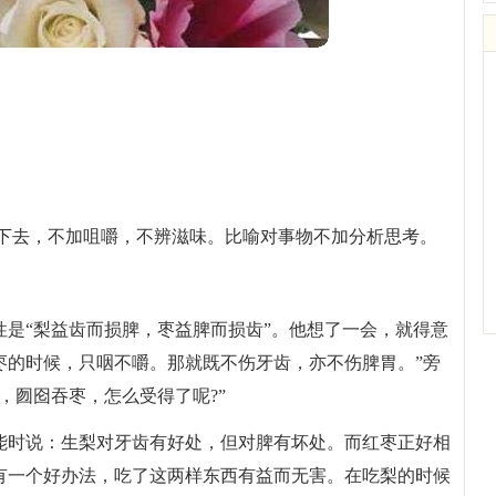
咽下去，不加咀嚼，不辨滋味。比喻对事物不加分析思考。
是“梨益齿而损脾，枣益脾而损齿”。他想了一会，就得意
吃枣的时候，只咽不嚼。那就既不伤牙齿，亦不伤脾胃。”旁
，囫囵吞枣，怎么受得了呢?”
能时说：生梨对牙齿有好处，但对脾有坏处。而红枣正好相
有一个好办法，吃了这两样东西有益而无害。在吃梨的时候