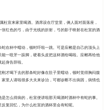
的下属杜宣来家里喝酒。酒席设在厅堂里，俩人面对面落座，
一张红色的弓，由于光线的折射，弓的影子映射在杜宣的酒
条蛇在杯中蠕动，顿时吓啦一跳。可是应郴是自己的顶头上
只能一咬牙一跺脚，硬着头皮把这杯酒给喝啦。应郴再给他
就起身告辞啦。
觉刚才喝下去的那条蛇好像在肚子里蠕动，顿时觉得胸闷腹
。家里人请啦很多大夫来诊治，可都诊断不出病因，病情也
他是怎么得病的，杜宣便讲啦那天喝酒时酒杯中有蛇的事。
里反复回忆，为什么杜宣的酒杯里会有蛇呢。