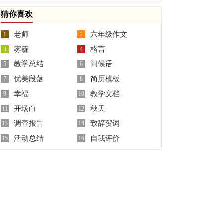
板汇总7篇
鉴定
猜你喜欢
老师
六年级作文
1
2
雾霾
格言
3
4
教学总结
问候语
5
6
优美段落
简历模板
7
8
幸福
教学文档
9
10
开场白
秋天
11
12
调查报告
致辞贺词
13
14
活动总结
自我评价
15
16