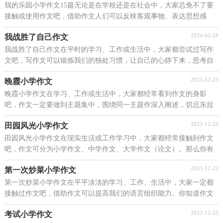
我的乐园小学作文15篇无论是在学校还是在社会中，大家总免不了要
接触或使用作文吧，借助作文人们可以反映客观事物、表达思想感
情、传递知识信息。相信许多人会觉得作文很难写吧...
2024-02-28
我战胜了自己作文
我战胜了自己作文在平时的学习、工作或生活中，大家都尝试过写作
文吧，写作文可以锻炼我们的独处习惯，让自己的心静下来，思考自
己未来的方向。那么你有了解过作文吗？以下是小编收集...
2023-12-23
晚霞小学作文
晚霞小学作文在学习、工作或生活中，大家都经常看到作文的身影
吧，作文一定要做到主题集中，围绕同一主题作深入阐述，切忌东拉
西扯，主题涣散甚至无主题。那要怎么写好作文呢？以下是小...
2023-12-23
田园风光小学作文
田园风光小学作文在现实生活或工作学习中，大家都经常接触到作文
吧，作文可分为小学作文、中学作文、大学作文（论文）。那么你有
了解过作文吗？下面是小编精心整理的田园风光小学作文...
2023-12-22
第一次炒菜小学作文
第一次炒菜小学作文在平平淡淡的学习、工作、生活中，大家一定都
接触过作文吧，借助作文可以提高我们的语言组织能力。你知道作文
怎样写才规范吗？下面是小编整理的第一次炒菜小学...
2023-12-22
考试小学作文