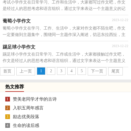
考试小学作文在日常学习、工作和生活中，大家都写过作文吧，作文
是经过人的思想考虑和语言组织，通过文字来表达一个主题意义的记
叙方法。那要怎么写好作文呢？下面是小编收集整理的...
2023-12-22
葡萄小学作文
葡萄小学作文在学习、工作、生活中，大家对作文都不陌生吧，作文
一定要做到主题集中，围绕同一主题作深入阐述，切忌东拉西扯，主
题涣散甚至无主题。那么一般作文是怎么写的呢？下面是小...
2023-12-22
踢足球小学作文
踢足球小学作文在日常学习、工作或生活中，大家都接触过作文吧，
作文是经过人的思想考虑和语言组织，通过文字来表达一个主题意义
的记叙方法。那么一般作文是怎么写的呢？以下是小编...
1
2
3
4
5
首页
上一页
下一页
尾页
热文推荐
1
赞美老同学才华的古诗
2
入职五周年感言
3
励志优美段落
4
生命的读后感